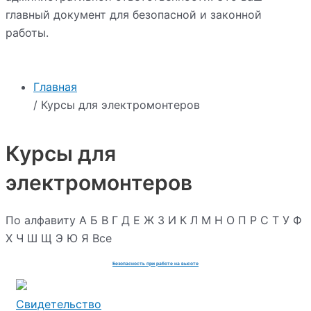
главный документ для безопасной и законной
работы.
Главная
/ Курсы для электромонтеров
Курсы для
электромонтеров
По алфавиту
А
Б
В
Г
Д
Е
Ж
З
И
К
Л
М
Н
О
П
Р
С
Т
У
Ф
Х
Ч
Ш
Щ
Э
Ю
Я
Все
Безопасность при работе на высоте
Свидетельство