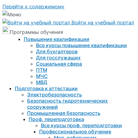
Перейти к содержимому
Войти на учебный портал
Программы обучения
Повышение квалификации
Все курсы повышение квалификации
Для бухгалтеров
Для госслужащих
Социальная сфера
ПТМ
МЧС
МВД
Подготовка к aттестации
Электробезопасность
Безопасность гидротехнических
сооружений
Промышленная безопасность
Проф. переподготовка
Все курсы проф. переподготовки
Профессиональное обучение
Мед. работникам