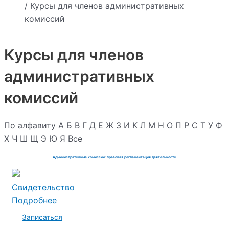
/ Курсы для членов административных
комиссий
Курсы для членов
административных
комиссий
По алфавиту
А
Б
В
Г
Д
Е
Ж
З
И
К
Л
М
Н
О
П
Р
С
Т
У
Ф
Х
Ч
Ш
Щ
Э
Ю
Я
Все
Административные комиссии: правовая регламентация деятельности
Свидетельство
Подробнее
Записаться