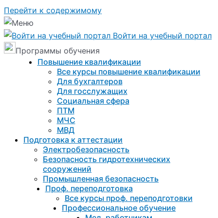
Перейти к содержимому
Войти на учебный портал
Программы обучения
Повышение квалификации
Все курсы повышение квалификации
Для бухгалтеров
Для госслужащих
Социальная сфера
ПТМ
МЧС
МВД
Подготовка к aттестации
Электробезопасность
Безопасность гидротехнических
сооружений
Промышленная безопасность
Проф. переподготовка
Все курсы проф. переподготовки
Профессиональное обучение
Мед. работникам