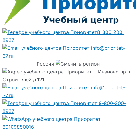
8-800-200-
8937
info@prioritet-
37.ru
Россия
г. Иваново пр-т.
Строителей д.121
info@prioritet-
37.ru
8-800-200-
8937
89109850016