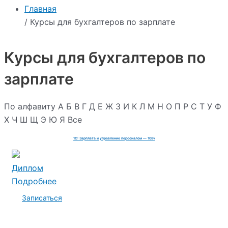
Главная
/ Курсы для бухгалтеров по зарплате
Курсы для бухгалтеров по
зарплате
По алфавиту
А
Б
В
Г
Д
Е
Ж
З
И
К
Л
М
Н
О
П
Р
С
Т
У
Ф
Х
Ч
Ш
Щ
Э
Ю
Я
Все
1С: Зарплата и управление персоналом — 108ч
Диплом
Подробнее
Записаться