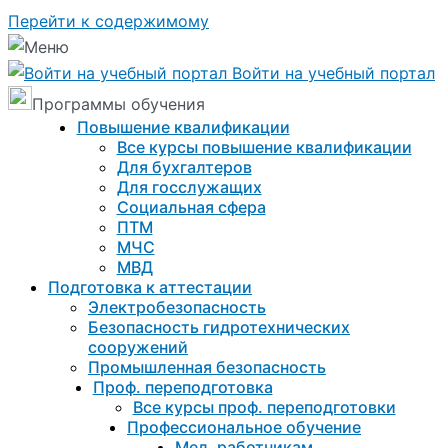
Перейти к содержимому
Войти на учебный портал
Программы обучения
Повышение квалификации
Все курсы повышение квалификации
Для бухгалтеров
Для госслужащих
Социальная сфера
ПТМ
МЧС
МВД
Подготовка к aттестации
Электробезопасность
Безопасность гидротехнических
сооружений
Промышленная безопасность
Проф. переподготовка
Все курсы проф. переподготовки
Профессиональное обучение
Мед. работникам