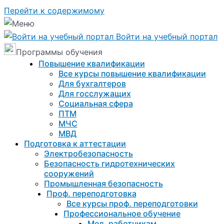
Перейти к содержимому
Войти на учебный портал
Программы обучения
Повышение квалификации
Все курсы повышение квалификации
Для бухгалтеров
Для госслужащих
Социальная сфера
ПТМ
МЧС
МВД
Подготовка к aттестации
Электробезопасность
Безопасность гидротехнических
сооружений
Промышленная безопасность
Проф. переподготовка
Все курсы проф. переподготовки
Профессиональное обучение
Мед. работникам