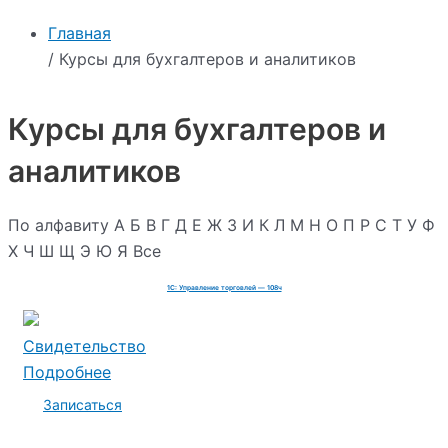
Главная
/ Курсы для бухгалтеров и аналитиков
Курсы для бухгалтеров и
аналитиков
По алфавиту
А
Б
В
Г
Д
Е
Ж
З
И
К
Л
М
Н
О
П
Р
С
Т
У
Ф
Х
Ч
Ш
Щ
Э
Ю
Я
Все
1С: Управление торговлей — 108ч
Свидетельство
Подробнее
Записаться