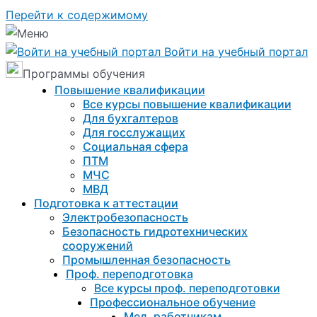
Перейти к содержимому
Войти на учебный портал
Программы обучения
Повышение квалификации
Все курсы повышение квалификации
Для бухгалтеров
Для госслужащих
Социальная сфера
ПТМ
МЧС
МВД
Подготовка к aттестации
Электробезопасность
Безопасность гидротехнических
сооружений
Промышленная безопасность
Проф. переподготовка
Все курсы проф. переподготовки
Профессиональное обучение
Мед. работникам