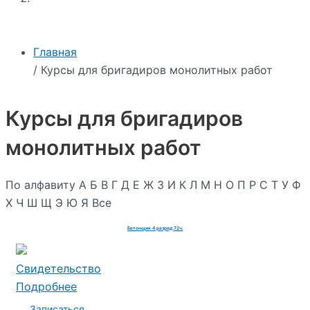
Главная
/ Курсы для бригадиров монолитных работ
Курсы для бригадиров
монолитных работ
По алфавиту
А
Б
В
Г
Д
Е
Ж
З
И
К
Л
М
Н
О
П
Р
С
Т
У
Ф
Х
Ч
Ш
Щ
Э
Ю
Я
Все
Бетонщик 4 разряд 72ч.
Свидетельство
Подробнее
Записаться