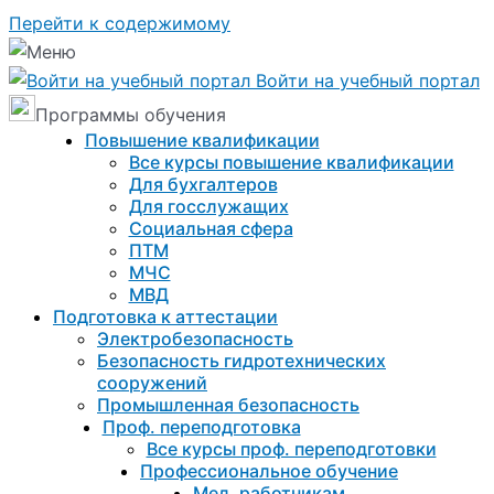
Перейти к содержимому
Войти на учебный портал
Программы обучения
Повышение квалификации
Все курсы повышение квалификации
Для бухгалтеров
Для госслужащих
Социальная сфера
ПТМ
МЧС
МВД
Подготовка к aттестации
Электробезопасность
Безопасность гидротехнических
сооружений
Промышленная безопасность
Проф. переподготовка
Все курсы проф. переподготовки
Профессиональное обучение
Мед. работникам