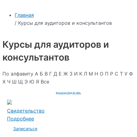
Главная
/ Курсы для аудиторов и консультантов
Курсы для аудиторов и
консультантов
По алфавиту
А
Б
В
Г
Д
Е
Ж
З
И
К
Л
М
Н
О
П
Р
С
Т
У
Ф
Х
Ч
Ш
Щ
Э
Ю
Я
Все
Бухгалтер (Код А) 120ч.
Свидетельство
Подробнее
Записаться