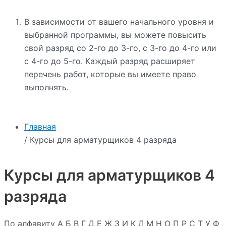
В зависимости от вашего начального уровня и
выбранной программы, вы можете повысить
свой разряд со 2-го до 3-го, с 3-го до 4-го или
с 4-го до 5-го. Каждый разряд расширяет
перечень работ, которые вы имеете право
выполнять.
Главная
/ Курсы для арматурщиков 4 разряда
Курсы для арматурщиков 4
разряда
По алфавиту
А
Б
В
Г
Д
Е
Ж
З
И
К
Л
М
Н
О
П
Р
С
Т
У
Ф