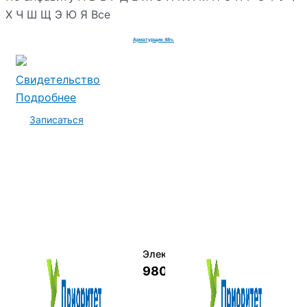
Х
Ч
Ш
Щ
Э
Ю
Я
Все
Арматурщик 48ч.
Свидетельство
Подробнее
Записаться
Электромеханик по ремонту и о
9800 руб.