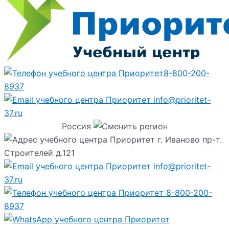
8-800-200-
8937
info@prioritet-
37.ru
Россия
г. Иваново пр-т.
Строителей д.121
info@prioritet-
37.ru
8-800-200-
8937