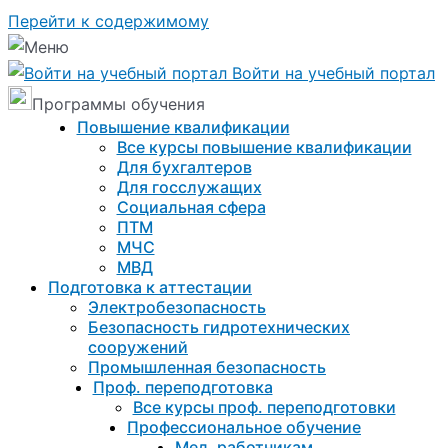
Перейти к содержимому
Войти на учебный портал
Программы обучения
Повышение квалификации
Все курсы повышение квалификации
Для бухгалтеров
Для госслужащих
Социальная сфера
ПТМ
МЧС
МВД
Подготовка к aттестации
Электробезопасность
Безопасность гидротехнических
сооружений
Промышленная безопасность
Проф. переподготовка
Все курсы проф. переподготовки
Профессиональное обучение
Мед. работникам