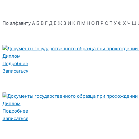
По алфавиту
А
Б
В
Г
Д
Е
Ж
З
И
К
Л
М
Н
О
П
Р
С
Т
У
Ф
Х
Ч
Ш
Диплом
Подробнее
Записаться
Диплом
Подробнее
Записаться