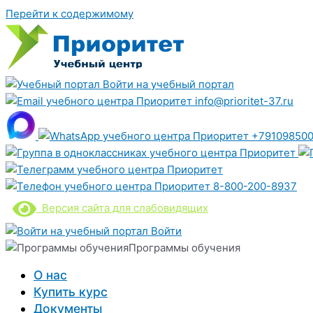
Перейти к содержимому
Войти на учебный портал
info@prioritet-37.ru
+791098500
8-800-200-8937
Версия сайта для слабовидящих
Войти
Программы обучения
О нас
Купить курс
Документы