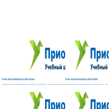
Курс дистанционного обучения:
Курс дистанционного обучения:
Электромеханик по ремонту и обслуживанию счётно‑вычислительных машин-180 
Чистильщик металла, отливок, из