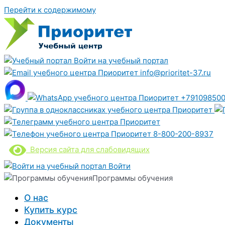
Перейти к содержимому
Войти на учебный портал
info@prioritet-37.ru
+791098500
8-800-200-8937
Версия сайта для слабовидящих
Войти
Программы обучения
О нас
Купить курс
Документы