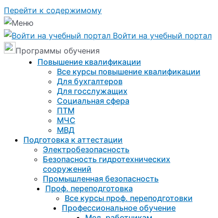
Перейти к содержимому
Войти на учебный портал
Программы обучения
Повышение квалификации
Все курсы повышение квалификации
Для бухгалтеров
Для госслужащих
Социальная сфера
ПТМ
МЧС
МВД
Подготовка к aттестации
Электробезопасность
Безопасность гидротехнических
сооружений
Промышленная безопасность
Проф. переподготовка
Все курсы проф. переподготовки
Профессиональное обучение
Мед. работникам