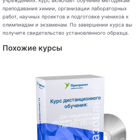
учреждениях. Курс включает обучение методикам
преподавания химии, организации лабораторных
работ, научных проектов и подготовке учеников к
олимпиадам и экзаменам. По завершении курса вы
получите свидетельство установленного образца.
Похожие курсы
Курс дистанционного
К
у
р
с
д
и
с
т
а
н
ц
и
о
н
н
о
г
о
о
б
у
ч
е
н
и
я
обучения:
Дистанционное
обучение Экскурсовод
(Гид) (ПП, 252 ч.)