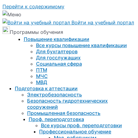
Перейти к содержимому
Войти на учебный портал
Программы обучения
Повышение квалификации
Все курсы повышение квалификации
Для бухгалтеров
Для госслужащих
Социальная сфера
ПТМ
МЧС
МВД
Подготовка к aттестации
Электробезопасность
Безопасность гидротехнических
сооружений
Промышленная безопасность
Проф. переподготовка
Все курсы проф. переподготовки
Профессиональное обучение
Мед. работникам