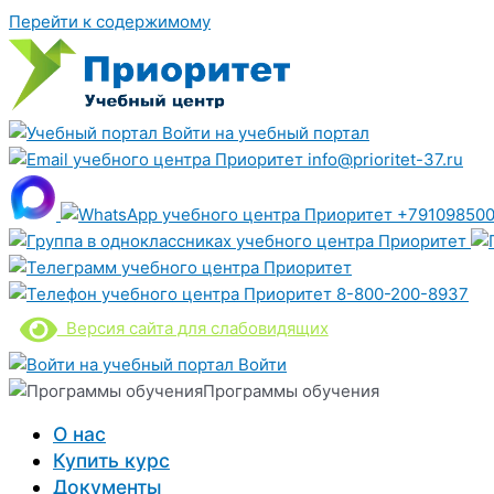
Перейти к содержимому
Войти на учебный портал
info@prioritet-37.ru
+791098500
8-800-200-8937
Версия сайта для слабовидящих
Войти
Программы обучения
О нас
Купить курс
Документы