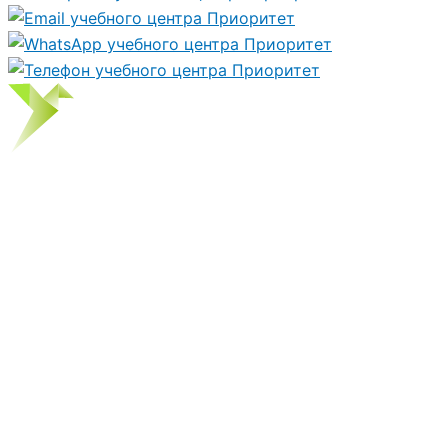
Курс дистанционного
К
у
р
с
д
и
с
т
а
н
ц
и
о
н
н
о
г
о
о
б
у
ч
е
н
и
я
обучения:
Профессиональная
переподготовка
«Управление
персоналом» ( Объем
256 ч.)