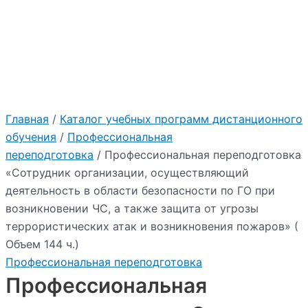
:
возникновении ЧС, а
также защита от угрозы
террористических атак
и возникновения
пожаров» ( Объем 144
"2026"
Учебный центр Приоритет
ч.)
Главная
/
Каталог учебных программ дистанционного
обучения
/
Профессиональная
переподготовка
/ Профессиональная переподготовка
«Сотрудник организации, осуществляющий
деятельность в области безопасности по ГО при
возникновении ЧС, а также защита от угрозы
террористических атак и возникновения пожаров» (
Объем 144 ч.)
Профессиональная переподготовка
Профессиональная