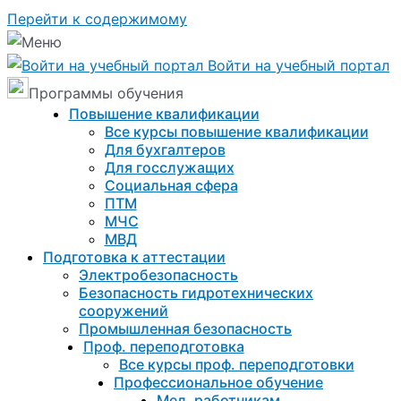
Перейти к содержимому
Войти на учебный портал
Программы обучения
Повышение квалификации
Все курсы повышение квалификации
Для бухгалтеров
Для госслужащих
Социальная сфера
ПТМ
МЧС
МВД
Подготовка к aттестации
Электробезопасность
Безопасность гидротехнических
сооружений
Промышленная безопасность
Проф. переподготовка
Все курсы проф. переподготовки
Профессиональное обучение
Мед. работникам