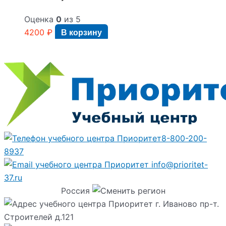
Оценка
0
из 5
4200
₽
В корзину
8-800-200-
8937
info@prioritet-
37.ru
Россия
г. Иваново пр-т.
Строителей д.121