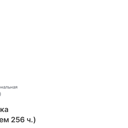
ональная
)
ка
м 256 ч.)