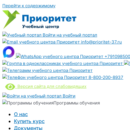
Перейти к содержимому
Войти на учебный портал
info@prioritet-37.ru
+791098500
8-800-200-8937
Версия сайта для слабовидящих
Войти
Программы обучения
О нас
Купить курс
Документы