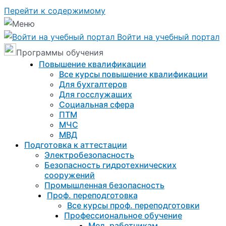
Перейти к содержимому
Войти на учебный портал
Программы обучения
Повышение квалификации
Все курсы повышение квалификации
Для бухгалтеров
Для госслужащих
Социальная сфера
ПТМ
МЧС
МВД
Подготовка к aттестации
Электробезопасность
Безопасность гидротехнических
сооружений
Промышленная безопасность
Проф. переподготовка
Все курсы проф. переподготовки
Профессиональное обучение
Мед. работникам