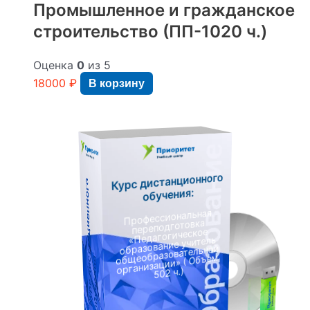
Промышленное и гражданское
строительство (ПП-1020 ч.)
Оценка
0
из 5
18000
₽
В корзину
Курс дистанционного
К
у
р
с
д
и
с
т
а
н
ц
и
о
н
н
о
г
о
о
б
у
ч
е
н
и
я
обучения:
Профессиональная
переподготовка
«Педагогическое
образование учитель
общеобразовательной
:
организации» ( Объем
502 ч.)