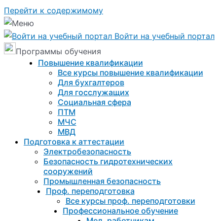
Перейти к содержимому
Войти на учебный портал
Программы обучения
Повышение квалификации
Все курсы повышение квалификации
Для бухгалтеров
Для госслужащих
Социальная сфера
ПТМ
МЧС
МВД
Подготовка к aттестации
Электробезопасность
Безопасность гидротехнических
сооружений
Промышленная безопасность
Проф. переподготовка
Все курсы проф. переподготовки
Профессиональное обучение
Мед. работникам