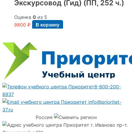
Экскурсовод (Гид) (ПП, 252 ч.)
Оценка
0
из 5
9800
₽
В корзину
8-800-200-
8937
info@prioritet-
37.ru
Россия
г. Иваново пр-т.