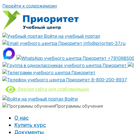
Перейти к содержимому
Войти на учебный портал
info@prioritet-37.ru
+791098500
8-800-200-8937
Версия сайта для слабовидящих
Войти
Программы обучения
О нас
Купить курс
Документы