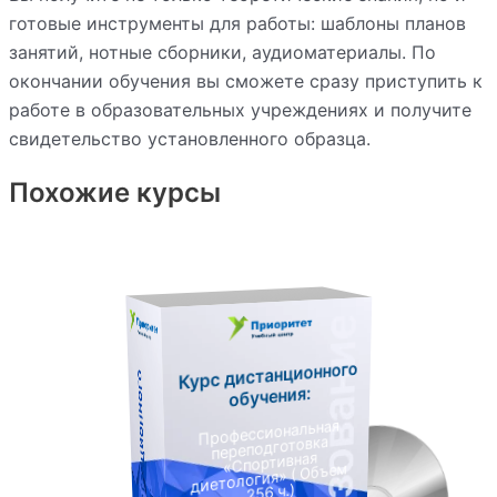
готовые инструменты для работы: шаблоны планов
занятий, нотные сборники, аудиоматериалы. По
окончании обучения вы сможете сразу приступить к
работе в образовательных учреждениях и получите
свидетельство установленного образца.
Похожие курсы
Курс дистанционного
К
у
р
с
д
и
с
т
а
н
ц
и
о
н
н
о
г
о
о
б
у
ч
е
н
и
я
обучения:
Профессиональная
переподготовка
«Спортивная
диетология» ( Объем
256 ч.)