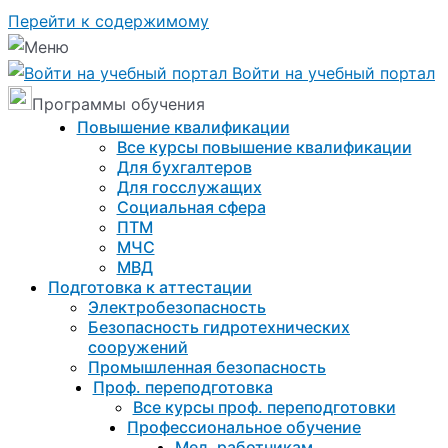
Перейти к содержимому
Войти на учебный портал
Программы обучения
Повышение квалификации
Все курсы повышение квалификации
Для бухгалтеров
Для госслужащих
Социальная сфера
ПТМ
МЧС
МВД
Подготовка к aттестации
Электробезопасность
Безопасность гидротехнических
сооружений
Промышленная безопасность
Проф. переподготовка
Все курсы проф. переподготовки
Профессиональное обучение
Мед. работникам