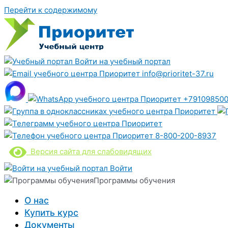
Перейти к содержимому
Войти на учебный портал
info@prioritet-37.ru
+791098500
8-800-200-8937
Версия сайта для слабовидящих
Войти
Программы обучения
О нас
Купить курс
Документы