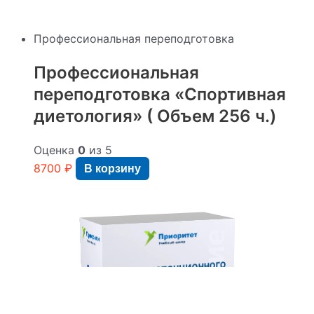
Профессиональная переподготовка
Профессиональная
переподготовка «Спортивная
диетология» ( Объем 256 ч.)
Оценка
0
из 5
8700
₽
В корзину
Курс дистанционного
обучения:
Профессиональная
переподготовка