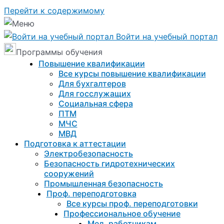
Перейти к содержимому
Войти на учебный портал
Программы обучения
Повышение квалификации
Все курсы повышение квалификации
Для бухгалтеров
Для госслужащих
Социальная сфера
ПТМ
МЧС
МВД
Подготовка к aттестации
Электробезопасность
Безопасность гидротехнических
сооружений
Промышленная безопасность
Проф. переподготовка
Все курсы проф. переподготовки
Профессиональное обучение
Мед. работникам