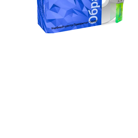
:
"2026"
Учебный центр Приоритет
Профессиональная переподготовка
Профессиональная
переподготовка
«Дезинфекционное дело» (
Объем 320 ч.)
Оценка
0
из 5
6800
₽
В корзину