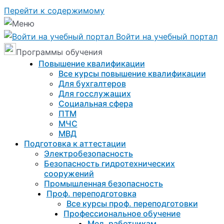
Перейти к содержимому
Войти на учебный портал
Программы обучения
Повышение квалификации
Все курсы повышение квалификации
Для бухгалтеров
Для госслужащих
Социальная сфера
ПТМ
МЧС
МВД
Подготовка к aттестации
Электробезопасность
Безопасность гидротехнических
сооружений
Промышленная безопасность
Проф. переподготовка
Все курсы проф. переподготовки
Профессиональное обучение
Мед. работникам