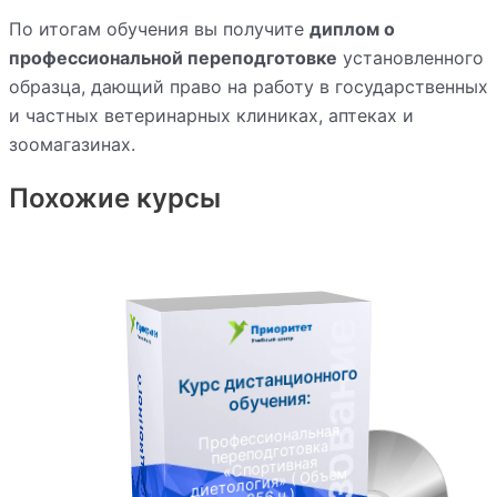
По итогам обучения вы получите
диплом о
профессиональной переподготовке
установленного
образца, дающий право на работу в государственных
и частных ветеринарных клиниках, аптеках и
зоомагазинах.
Похожие курсы
Курс дистанционного
К
у
р
с
д
и
с
т
а
н
ц
и
о
н
н
о
г
о
о
б
у
ч
е
н
и
я
обучения:
Профессиональная
переподготовка
«Спортивная
диетология» ( Объем