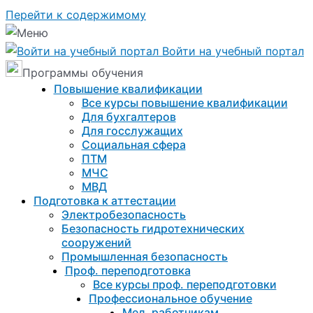
Перейти к содержимому
Войти на учебный портал
Программы обучения
Повышение квалификации
Все курсы повышение квалификации
Для бухгалтеров
Для госслужащих
Социальная сфера
ПТМ
МЧС
МВД
Подготовка к aттестации
Электробезопасность
Безопасность гидротехнических
сооружений
Промышленная безопасность
Проф. переподготовка
Все курсы проф. переподготовки
Профессиональное обучение
Мед. работникам