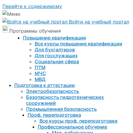
Перейти к содержимому
Войти на учебный портал
Программы обучения
Повышение квалификации
Все курсы повышение квалификации
Для бухгалтеров
Для госслужащих
Социальная сфера
ПТМ
МЧС
МВД
Подготовка к aттестации
Электробезопасность
Безопасность гидротехнических
сооружений
Промышленная безопасность
Проф. переподготовка
Все курсы проф. переподготовки
Профессиональное обучение
Мед. работникам