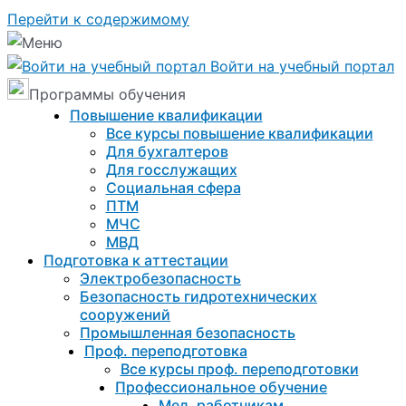
Перейти к содержимому
Войти на учебный портал
Программы обучения
Повышение квалификации
Все курсы повышение квалификации
Для бухгалтеров
Для госслужащих
Социальная сфера
ПТМ
МЧС
МВД
Подготовка к aттестации
Электробезопасность
Безопасность гидротехнических
сооружений
Промышленная безопасность
Проф. переподготовка
Все курсы проф. переподготовки
Профессиональное обучение
Мед. работникам