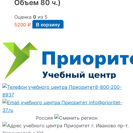
Объем 80 ч.)
Оценка
0
из 5
5200
₽
В корзину
8-800-200-
8937
info@prioritet-
37.ru
Россия
г. Иваново пр-т.