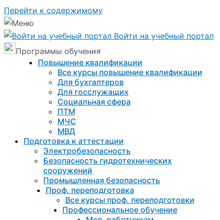
Перейти к содержимому
Войти на учебный портал
Программы обучения
Повышение квалификации
Все курсы повышение квалификации
Для бухгалтеров
Для госслужащих
Социальная сфера
ПТМ
МЧС
МВД
Подготовка к aттестации
Электробезопасность
Безопасность гидротехнических
сооружений
Промышленная безопасность
Проф. переподготовка
Все курсы проф. переподготовки
Профессиональное обучение
Мед. работникам