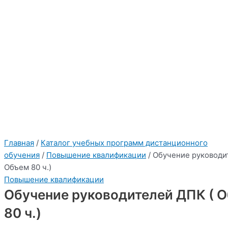
Курс дистанционного
К
у
р
с
д
и
с
т
а
н
ц
и
о
н
н
о
г
о
о
б
у
ч
е
н
и
я
обучения:
Обучение руководителей
ДПК ( Объем 80 ч.)
:
"2026"
Учебный центр Приоритет
Bottom side
Главная
/
Каталог учебных программ дистанционного
обучения
/
Повышение квалификации
/ Обучение руководи
Объем 80 ч.)
Повышение квалификации
Обучение руководителей ДПК ( 
80 ч.)