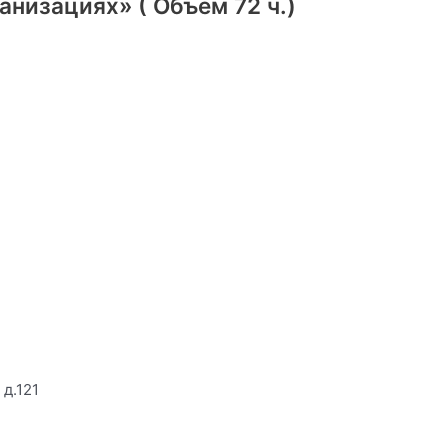
низациях» ( Объем 72 ч.)
 д.121