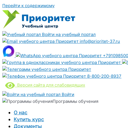
Перейти к содержимому
Войти на учебный портал
info@prioritet-37.ru
+791098500
8-800-200-8937
Версия сайта для слабовидящих
Войти
Программы обучения
О нас
Купить курс
Документы