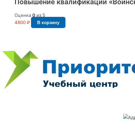
Повышение квалификации «Воински
Оценка
0
из 5
4800
₽
В корзину