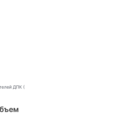
телей ДПК (
Объем