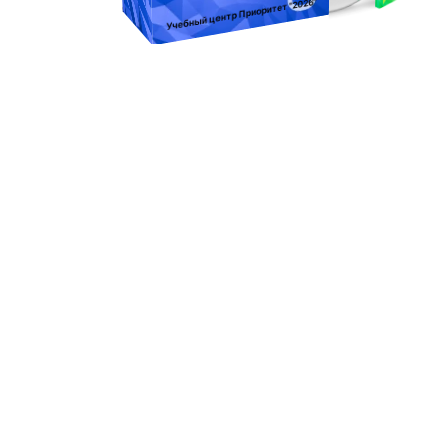
"2026"
Учебный центр Приоритет
Повышение квалификации
Повышение квалификации
«Государственная гражданская
служба» ( Объем 72 ч.)
Оценка
0
из 5
4800
₽
В корзину
Курс дистанционного