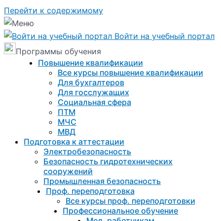
Перейти к содержимому
Войти на учебный портал
Программы обучения
Повышение квалификации
Все курсы повышение квалификации
Для бухгалтеров
Для госслужащих
Социальная сфера
ПТМ
МЧС
МВД
Подготовка к aттестации
Электробезопасность
Безопасность гидротехнических
сооружений
Промышленная безопасность
Проф. переподготовка
Все курсы проф. переподготовки
Профессиональное обучение
Мед. работникам