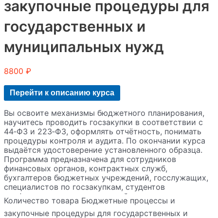
закупочные процедуры для
государственных и
муниципальных нужд
8800
₽
Перейти к описанию курса
Вы освоите механизмы бюджетного планирования,
научитесь проводить госзакупки в соответствии с
44‑ФЗ и 223‑ФЗ, оформлять отчётность, понимать
процедуры контроля и аудита. По окончании курса
выдаётся удостоверение установленного образца.
Программа предназначена для сотрудников
финансовых органов, контрактных служб,
бухгалтеров бюджетных учреждений, госслужащих,
специалистов по госзакупкам, студентов
профильных вузов и колледжей, а также всех, кто
Количество товара Бюджетные процессы и
хочет освоить навыки работы с бюджетными
закупочные процедуры для государственных и
процессами и закупками.