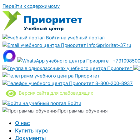
Перейти к содержимому
Войти на учебный портал
info@prioritet-37.ru
+791098500
8-800-200-8937
Версия сайта для слабовидящих
Войти
Программы обучения
О нас
Купить курс
Документы