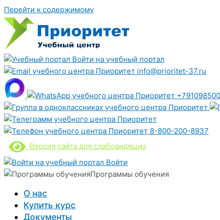
Перейти к содержимому
Войти на учебный портал
info@prioritet-37.ru
+791098500
8-800-200-8937
Версия сайта для слабовидящих
Войти
Программы обучения
О нас
Купить курс
Документы