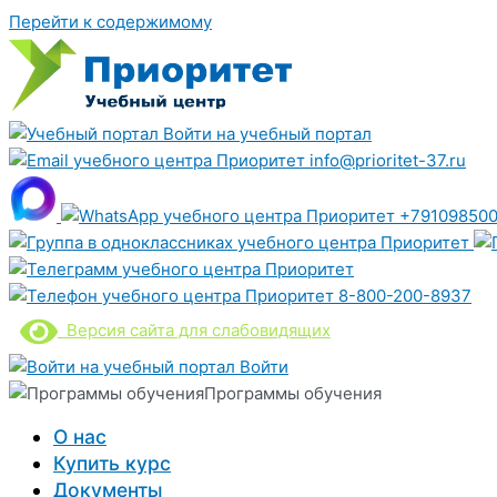
Перейти к содержимому
Войти на учебный портал
info@prioritet-37.ru
+791098500
8-800-200-8937
Версия сайта для слабовидящих
Войти
Программы обучения
О нас
Купить курс
Документы