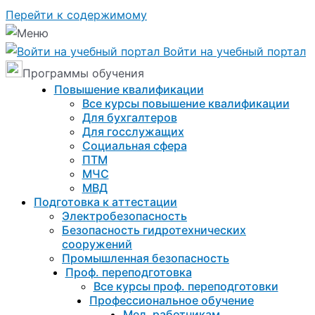
Перейти к содержимому
Войти на учебный портал
Программы обучения
Повышение квалификации
Все курсы повышение квалификации
Для бухгалтеров
Для госслужащих
Социальная сфера
ПТМ
МЧС
МВД
Подготовка к aттестации
Электробезопасность
Безопасность гидротехнических
сооружений
Промышленная безопасность
Проф. переподготовка
Все курсы проф. переподготовки
Профессиональное обучение
Мед. работникам