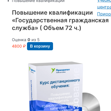
Повышение квалификации
Повышение квалификации
«Государственная гражданская
служба» ( Объем 72 ч.)
Оценка
0
из 5
4800
₽
В корзину
Курс дистанционного
К
у
р
с
д
и
с
т
а
н
ц
и
о
н
н
о
г
о
о
б
у
ч
е
н
и
я
обучения:
Повышение
квалификации
«Водитель
транспортных средств
категории B,