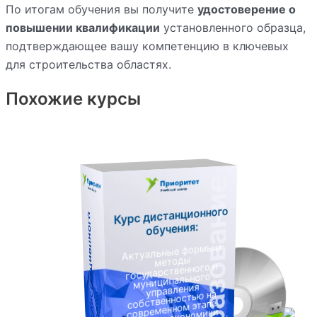
По итогам обучения вы получите
удостоверение о
повышении квалификации
установленного образца,
подтверждающее вашу компетенцию в ключевых
для строительства областях.
Похожие курсы
Курс дистанционного
К
у
р
с
д
и
с
т
а
н
ц
и
о
н
н
о
г
о
о
б
у
ч
е
н
и
я
обучения:
Актуальные формы и
методы
государственного и
муниципального
управления
собственностью на
современном этапе