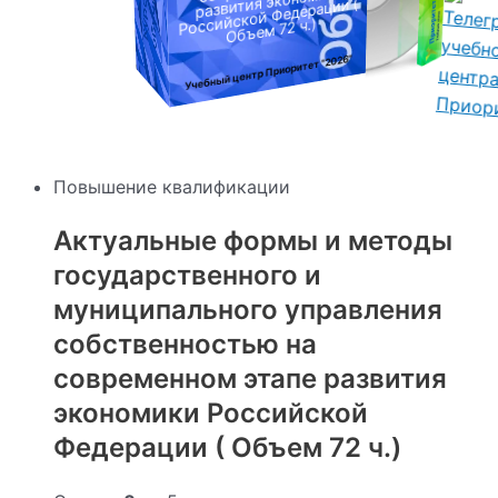
:
развития экономики
Российской Федерации (
Объем 72 ч.)
"2026"
Учебный центр Приоритет
Повышение квалификации
Актуальные формы и методы
государственного и
муниципального управления
собственностью на
современном этапе развития
экономики Российской
Федерации ( Объем 72 ч.)