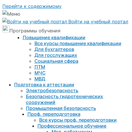
Перейти к содержимому
Войти на учебный портал
Программы обучения
Повышение квалификации
Все курсы повышение квалификации
Для бухгалтеров
Для госслужащих
Социальная сфера
ПТМ
МЧС
МВД
Подготовка к aттестации
Электробезопасность
Безопасность гидротехнических
сооружений
Промышленная безопасность
Проф. переподготовка
Все курсы проф. переподготовки
Профессиональное обучение
Мед. работникам