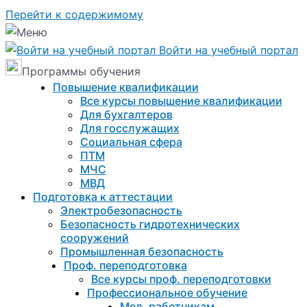
Перейти к содержимому
Войти на учебный портал
Программы обучения
Повышение квалификации
Все курсы повышение квалификации
Для бухгалтеров
Для госслужащих
Социальная сфера
ПТМ
МЧС
МВД
Подготовка к aттестации
Электробезопасность
Безопасность гидротехнических
сооружений
Промышленная безопасность
Проф. переподготовка
Все курсы проф. переподготовки
Профессиональное обучение
Мед. работникам