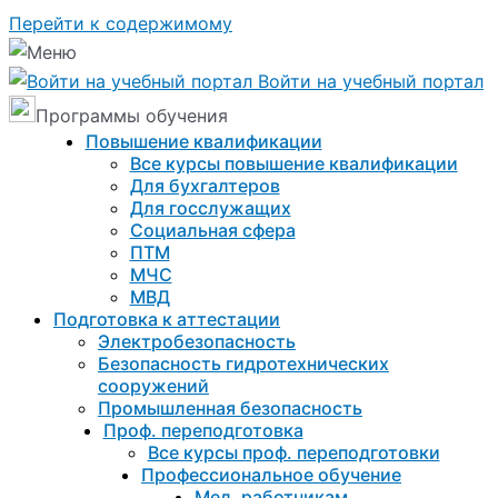
Перейти к содержимому
Войти на учебный портал
Программы обучения
Повышение квалификации
Все курсы повышение квалификации
Для бухгалтеров
Для госслужащих
Социальная сфера
ПТМ
МЧС
МВД
Подготовка к aттестации
Электробезопасность
Безопасность гидротехнических
сооружений
Промышленная безопасность
Проф. переподготовка
Все курсы проф. переподготовки
Профессиональное обучение
Мед. работникам