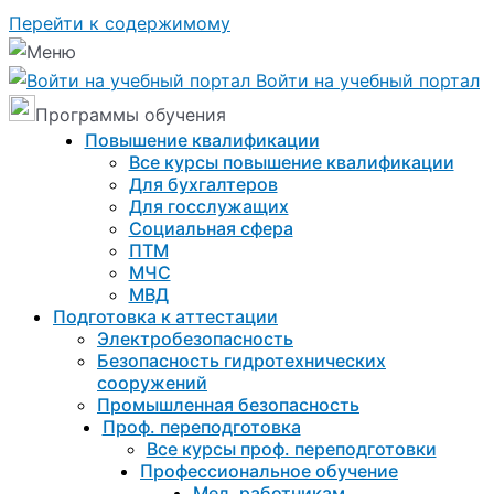
Перейти к содержимому
Войти на учебный портал
Программы обучения
Повышение квалификации
Все курсы повышение квалификации
Для бухгалтеров
Для госслужащих
Социальная сфера
ПТМ
МЧС
МВД
Подготовка к aттестации
Электробезопасность
Безопасность гидротехнических
сооружений
Промышленная безопасность
Проф. переподготовка
Все курсы проф. переподготовки
Профессиональное обучение
Мед. работникам