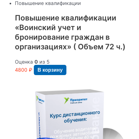
Повышение квалификации
Повышение квалификации
«Воинский учет и
бронирование граждан в
организациях» ( Объем 72 ч.)
Оценка
0
из 5
4800
₽
В корзину
Курс дистанционного
обучения:
Обучение водителей
пожарных автомобилей
ДПК ( Объем 40 ч.)