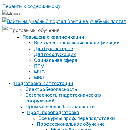
Перейти к содержимому
Войти на учебный портал
Программы обучения
Повышение квалификации
Все курсы повышение квалификации
Для бухгалтеров
Для госслужащих
Социальная сфера
ПТМ
МЧС
МВД
Подготовка к aттестации
Электробезопасность
Безопасность гидротехнических
сооружений
Промышленная безопасность
Проф. переподготовка
Все курсы проф. переподготовки
Профессиональное обучение
Мед. работникам