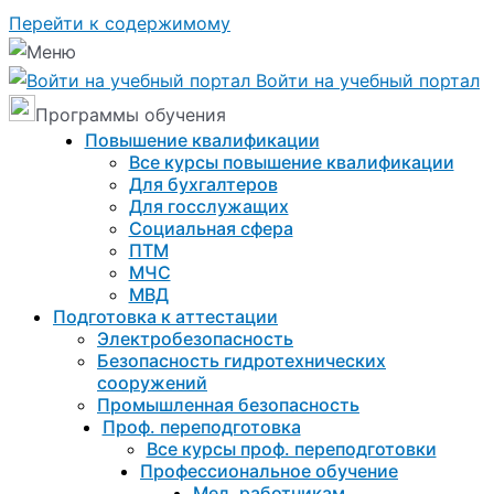
Перейти к содержимому
Войти на учебный портал
Программы обучения
Повышение квалификации
Все курсы повышение квалификации
Для бухгалтеров
Для госслужащих
Социальная сфера
ПТМ
МЧС
МВД
Подготовка к aттестации
Электробезопасность
Безопасность гидротехнических
сооружений
Промышленная безопасность
Проф. переподготовка
Все курсы проф. переподготовки
Профессиональное обучение
Мед. работникам