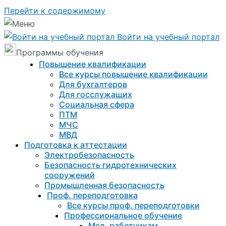
Перейти к содержимому
Войти на учебный портал
Программы обучения
Повышение квалификации
Все курсы повышение квалификации
Для бухгалтеров
Для госслужащих
Социальная сфера
ПТМ
МЧС
МВД
Подготовка к aттестации
Электробезопасность
Безопасность гидротехнических
сооружений
Промышленная безопасность
Проф. переподготовка
Все курсы проф. переподготовки
Профессиональное обучение
Мед. работникам