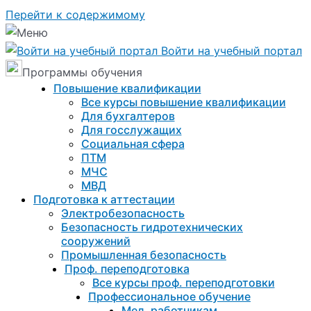
Перейти к содержимому
Войти на учебный портал
Программы обучения
Повышение квалификации
Все курсы повышение квалификации
Для бухгалтеров
Для госслужащих
Социальная сфера
ПТМ
МЧС
МВД
Подготовка к aттестации
Электробезопасность
Безопасность гидротехнических
сооружений
Промышленная безопасность
Проф. переподготовка
Все курсы проф. переподготовки
Профессиональное обучение
Мед. работникам