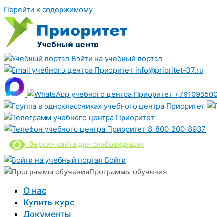
Перейти к содержимому
Войти на учебный портал
info@prioritet-37.ru
+791098500
8-800-200-8937
Версия сайта для слабовидящих
Войти
Программы обучения
О нас
Купить курс
Документы