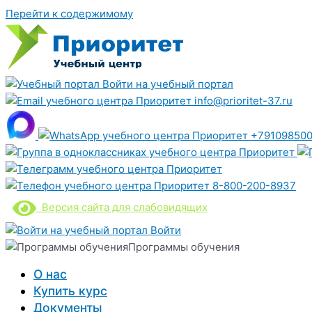
Перейти к содержимому
Войти на учебный портал
info@prioritet-37.ru
+791098500
8-800-200-8937
Версия сайта для слабовидящих
Войти
Программы обучения
О нас
Купить курс
Документы