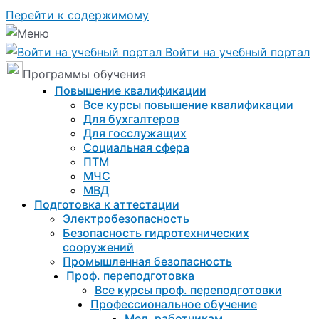
Перейти к содержимому
Войти на учебный портал
Программы обучения
Повышение квалификации
Все курсы повышение квалификации
Для бухгалтеров
Для госслужащих
Социальная сфера
ПТМ
МЧС
МВД
Подготовка к aттестации
Электробезопасность
Безопасность гидротехнических
сооружений
Промышленная безопасность
Проф. переподготовка
Все курсы проф. переподготовки
Профессиональное обучение
Мед. работникам