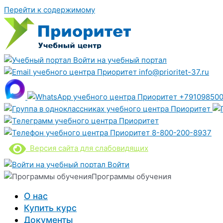
Перейти к содержимому
Войти на учебный портал
info@prioritet-37.ru
+791098500
8-800-200-8937
Версия сайта для слабовидящих
Войти
Программы обучения
О нас
Купить курс
Документы