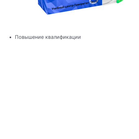
"2026"
Учебный центр Приоритет
Повышение квалификации
Повышение квалификации
«Водитель транспортных
средств категории B,
оборудованных устройствами
для подачи специальных
световых и звуковых сигналов (
Объем 36 ч.)
Оценка
0
из 5
2400
₽
В корзину