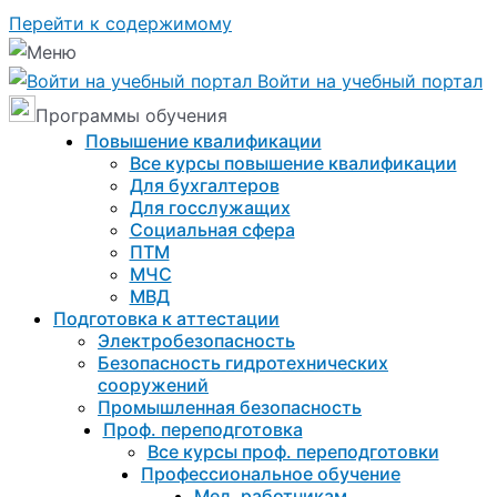
Перейти к содержимому
Войти на учебный портал
Программы обучения
Повышение квалификации
Все курсы повышение квалификации
Для бухгалтеров
Для госслужащих
Социальная сфера
ПТМ
МЧС
МВД
Подготовка к aттестации
Электробезопасность
Безопасность гидротехнических
сооружений
Промышленная безопасность
Проф. переподготовка
Все курсы проф. переподготовки
Профессиональное обучение
Мед. работникам