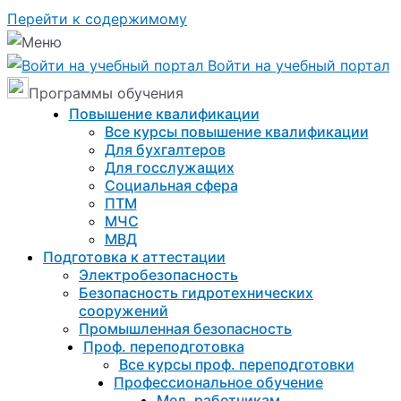
Перейти к содержимому
Войти на учебный портал
Программы обучения
Повышение квалификации
Все курсы повышение квалификации
Для бухгалтеров
Для госслужащих
Социальная сфера
ПТМ
МЧС
МВД
Подготовка к aттестации
Электробезопасность
Безопасность гидротехнических
сооружений
Промышленная безопасность
Проф. переподготовка
Все курсы проф. переподготовки
Профессиональное обучение
Мед. работникам