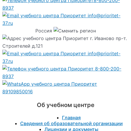
8-800-200-
8937
info@prioritet-
37.ru
Россия
г. Иваново пр-т.
Строителей д.121
info@prioritet-
37.ru
8-800-200-
8937
89109850016
Об учебном центре
Главная
Сведения об образовательной организации
Лицензии и документы