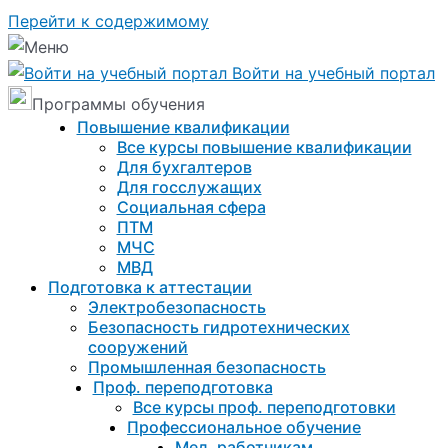
Перейти к содержимому
Войти на учебный портал
Программы обучения
Повышение квалификации
Все курсы повышение квалификации
Для бухгалтеров
Для госслужащих
Социальная сфера
ПТМ
МЧС
МВД
Подготовка к aттестации
Электробезопасность
Безопасность гидротехнических
сооружений
Промышленная безопасность
Проф. переподготовка
Все курсы проф. переподготовки
Профессиональное обучение
Мед. работникам