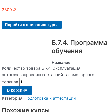
2800
₽
Перейти к описанию курса
Б.7.4. Программа
обучения
Название
программы
:
Количество товара Б.7.4. Эксплуатация
Б.7.4.
автогазозаправочных станций газомоторного
Эксплуатация
автогазозаправочных
топлива
станций
В корзину
газомоторного
топлива.
Категория:
Подготовка к аттестации
Вид
образовательной
Похожие курсы
программы
: