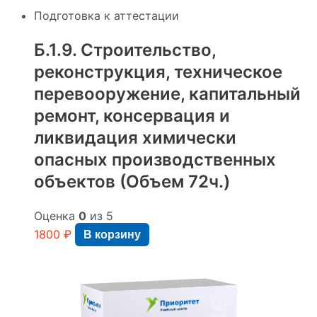
подготовки
к
Подготовка к аттестации
аттестации.
После
Б.1.9. Строительство,
экзамена
в
реконструкция, техническое
Ростехнадзоре
перевооружение, капитальный
–
протокол.
ремонт, консервация и
Количество
ликвидация химически
часов
обучения
:
опасных производственных
72
часа.
объектов (Объем 72ч.)
Оценка
0
из 5
1800
₽
В корзину