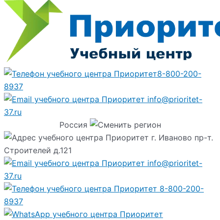
8-800-200-
8937
info@prioritet-
37.ru
Россия
г. Иваново пр-т.
Строителей д.121
info@prioritet-
37.ru
8-800-200-
8937