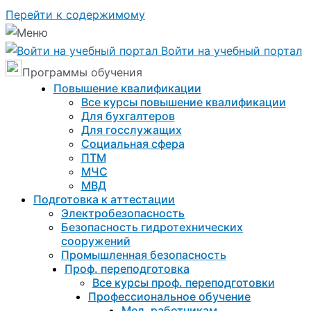
Перейти к содержимому
Войти на учебный портал
Программы обучения
Повышение квалификации
Все курсы повышение квалификации
Для бухгалтеров
Для госслужащих
Социальная сфера
ПТМ
МЧС
МВД
Подготовка к aттестации
Электробезопасность
Безопасность гидротехнических
сооружений
Промышленная безопасность
Проф. переподготовка
Все курсы проф. переподготовки
Профессиональное обучение
Мед. работникам