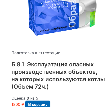
объектов, на которых
используются котлы
:
(Объем 72ч.)
"2026"
Учебный центр Приоритет
Подготовка к аттестации
Б.8.1. Эксплуатация опасных
производственных объектов,
на которых используются котлы
(Объем 72ч.)
Оценка
0
из 5
1800
₽
В корзину