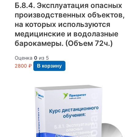
Б.8.4. Эксплуатация опасных
производственных объектов,
на которых используются
медицинские и водолазные
барокамеры. (Объем 72ч.)
Оценка
0
из 5
2800
₽
В корзину
Курс дистанционного
К
у
р
с
д
и
с
т
а
н
ц
и
о
н
н
о
г
о
о
б
у
ч
е
н
и
я
обучения:
Б.8.1. Эксплуатация
опасных
производственных