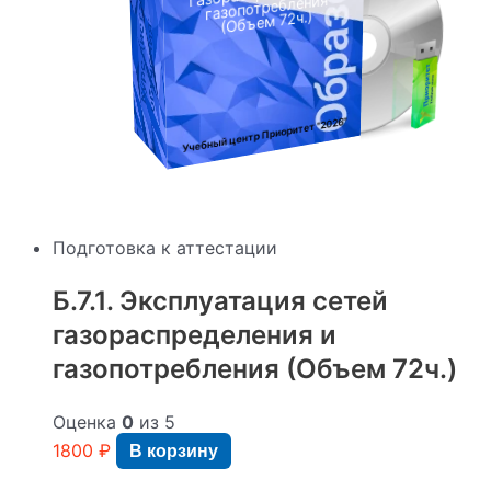
раз
газопотребления
(Объем 72ч.)
в 5
:
лет.
Категории
слушателей
:
Специалисты.
Требования
"2026"
Учебный центр Приоритет
к
образованию
:
Высшее
или
среднее
Подготовка к аттестации
профессиональное.
Итоговый
документ
:
Б.7.1. Эксплуатация сетей
Справка
газораспределения и
о
прохождении
газопотребления (Объем 72ч.)
подготовки
к
аттестации.
Оценка
0
из 5
После
1800
₽
В корзину
экзамена
в