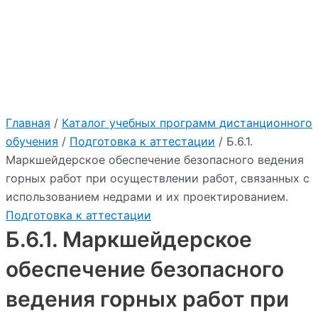
:
недрами и их
проектированием.
"2026"
Учебный центр Приоритет
Главная
/
Каталог учебных программ дистанционного
обучения
/
Подготовка к аттестации
/ Б.6.1.
Маркшейдерское обеспечение безопасного ведения
горных работ при осуществлении работ, связанных с
использованием недрами и их проектированием.
Подготовка к аттестации
Б.6.1. Маркшейдерское
обеспечение безопасного
ведения горных работ при