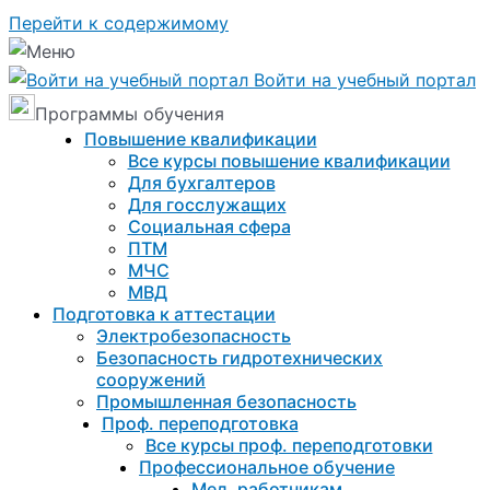
Перейти к содержимому
Войти на учебный портал
Программы обучения
Повышение квалификации
Все курсы повышение квалификации
Для бухгалтеров
Для госслужащих
Социальная сфера
ПТМ
МЧС
МВД
Подготовка к aттестации
Электробезопасность
Безопасность гидротехнических
сооружений
Промышленная безопасность
Проф. переподготовка
Все курсы проф. переподготовки
Профессиональное обучение
Мед. работникам