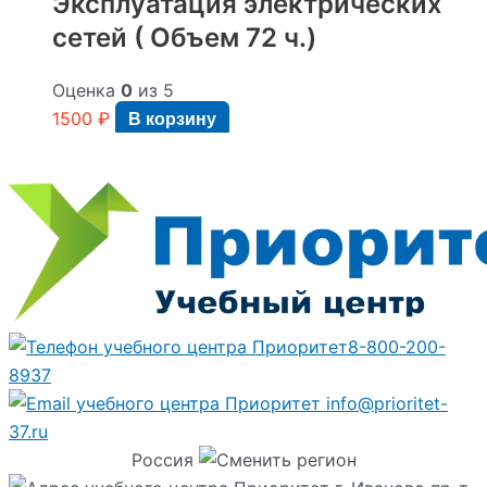
Эксплуатация электрических
сетей ( Объем 72 ч.)
Оценка
0
из 5
1500
₽
В корзину
8-800-200-
8937
info@prioritet-
37.ru
Россия