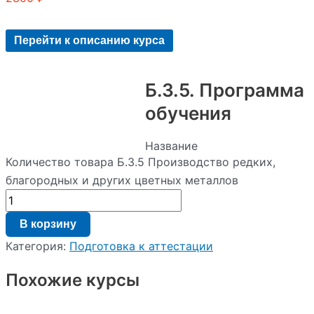
Перейти к описанию курса
Б.3.5. Программа
обучения
Название
программы:
Количество товара Б.3.5 Производство редких,
Б.3.5.
благородных и других цветных металлов
Производство
редких,
благородных
В корзину
и
других
Категория:
Подготовка к аттестации
цветных
металлов.
Похожие курсы
Вид
образовательной
программы: