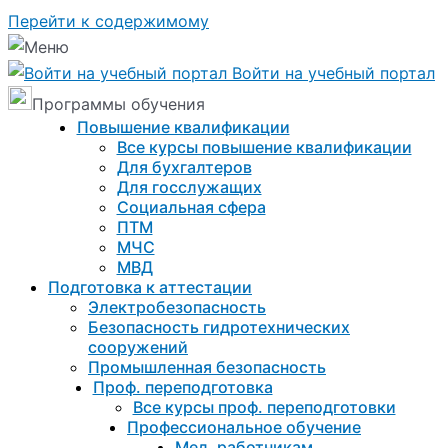
Перейти к содержимому
Войти на учебный портал
Программы обучения
Повышение квалификации
Все курсы повышение квалификации
Для бухгалтеров
Для госслужащих
Социальная сфера
ПТМ
МЧС
МВД
Подготовка к aттестации
Электробезопасность
Безопасность гидротехнических
сооружений
Промышленная безопасность
Проф. переподготовка
Все курсы проф. переподготовки
Профессиональное обучение
Мед. работникам